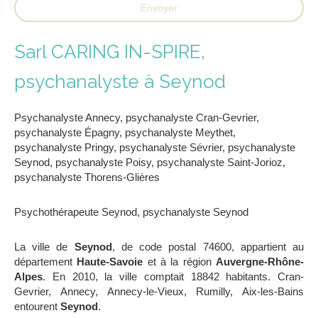
Envoyer
Sarl CARING IN-SPIRE,
psychanalyste à Seynod
Psychanalyste Annecy
,
psychanalyste Cran-Gevrier
,
psychanalyste Épagny
,
psychanalyste Meythet
,
psychanalyste Pringy
,
psychanalyste Sévrier
,
psychanalyste
Seynod
,
psychanalyste Poisy
,
psychanalyste Saint-Jorioz
,
psychanalyste Thorens-Glières
Psychothérapeute Seynod
,
psychanalyste Seynod
La ville de
Seynod
, de code postal 74600, appartient au
département
Haute-Savoie
et à la région
Auvergne-Rhône-
Alpes
. En 2010, la ville comptait 18842 habitants. Cran-
Gevrier, Annecy, Annecy-le-Vieux, Rumilly, Aix-les-Bains
entourent
Seynod
.