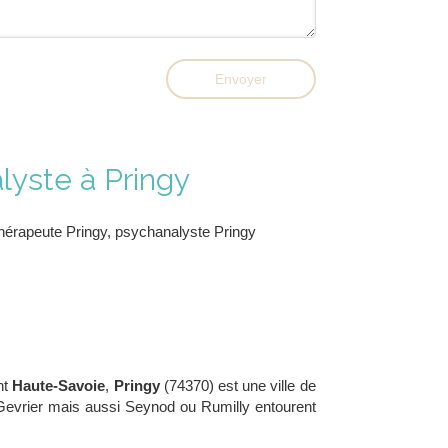
Envoyer
lyste à Pringy
érapeute Pringy
,
psychanalyste Pringy
nt
Haute-Savoie
,
Pringy
(74370) est une ville de
Gevrier mais aussi Seynod ou Rumilly entourent