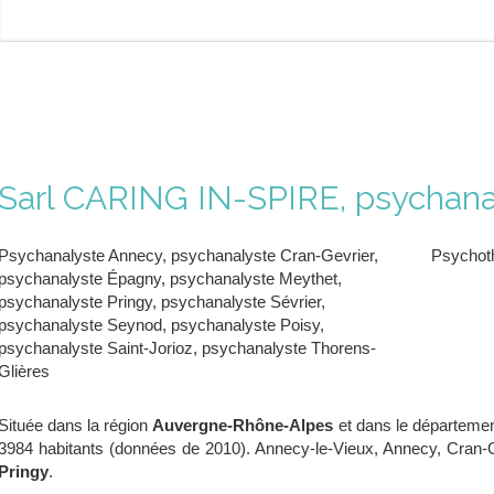
Sarl CARING IN-SPIRE, psychana
Psychanalyste Annecy
,
psychanalyste Cran-Gevrier
,
Psychoth
psychanalyste Épagny
,
psychanalyste Meythet
,
psychanalyste Pringy
,
psychanalyste Sévrier
,
psychanalyste Seynod
,
psychanalyste Poisy
,
psychanalyste Saint-Jorioz
,
psychanalyste Thorens-
Glières
Située dans la région
Auvergne-Rhône-Alpes
et dans le départeme
3984 habitants (données de 2010). Annecy-le-Vieux, Annecy, Cran-
Pringy
.