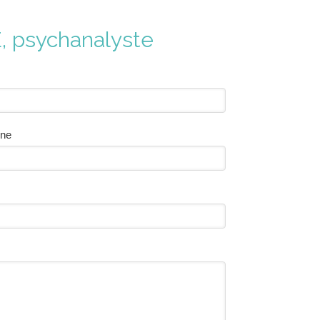
, psychanalyste
one