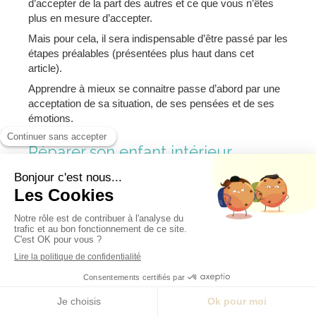
d’accepter de la part des autres et ce que vous n’êtes
plus en mesure d’accepter.
Mais pour cela, il sera indispensable d’être passé par les
étapes préalables (présentées plus haut dans cet
article).
Apprendre à mieux se connaitre passe d’abord par une
acceptation de sa situation, de ses pensées et de ses
émotions.
Réparer son enfant intérieur
Pour pouvoir sortir de la dépendance affective, il faut tout
d’abord
panser les blessures qui résultent de votre
enfance
. Et pour panser les blessures de l’enfance, il
faudra
porter un regard différent
sur ce qui a été vécu
pendant cette période.
Les personnes dépendantes affectives ont tendance à
ressentir de la
culpabilité
par rapport à ce qui leur est
Souhaitez-vous un rendez-vous ?
arrivé lorsqu’elles étaient enfant.
powered by Calendly
Or, il va être indispensable de pouvoir accepter ce