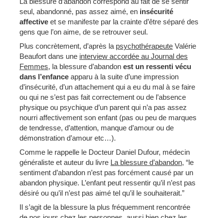
La blessure d’abandon correspond au fait de se sentir
seul, abandonné, pas assez aimé, en
insécurité
affective
et se manifeste par la crainte d’être séparé des
gens que l’on aime, de se retrouver seul.
Plus concrètement, d’après la
psychothérapeute
Valérie
Beaufort dans une
interview accordée au Journal des
Femmes,
la blessure d’abandon
est un ressenti vécu
dans l’enfance
apparu à la suite d’une impression
d’insécurité, d’un attachement qui a eu du mal à se faire
ou qui ne s’est pas fait correctement ou de l’absence
physique ou psychique d’un parent qui n’a pas assez
nourri affectivement son enfant (pas ou peu de marques
de tendresse, d’attention, manque d’amour ou de
démonstration d’amour etc…).
Comme le rappelle le Docteur Daniel Dufour, médecin
généraliste et auteur du livre
La blessure d’abandon
, “le
sentiment d’abandon n’est pas forcément causé par un
abandon physique. L’enfant peut ressentir qu’il n’est pas
désiré ou qu’il n’est pas aimé tel qu’il le souhaiterait.”
Il s’agit de la blessure la plus fréquemment rencontrée
de nos jours chez les personnes, aussi bien chez les