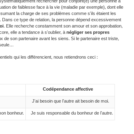
à systématiquement rechercher pour conjoint(e) une personne à
ation de faiblesse face à la vie (maladie par exemple), dont elle
assumant la charge de ses problèmes comme s'ils étaient les
ce. Dans ce type de relation, la personne dépend excessivement
oi
. Elle recherche constamment son amour et son approbation,
core, elle a tendance à s'oublier, à
négliger ses propres
ux de son partenaire avant les siens. Si le partenaire est triste,
a seule…
iels qui les différencient, nous retiendrons ceci :
Codépendance affective
J'ai besoin que l'autre ait besoin de moi.
n bonheur.
Je suis responsable du bonheur de l'autre.