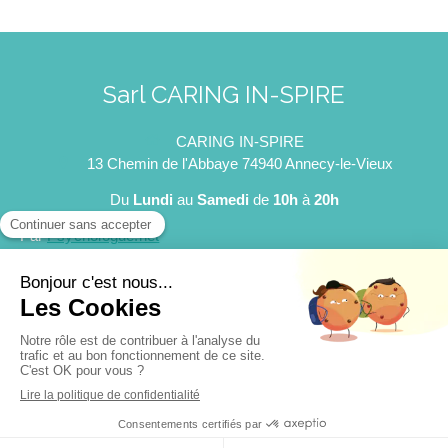
Sarl CARING IN-SPIRE
CARING IN-SPIRE
13 Chemin de l'Abbaye
74940
Annecy-le-Vieux
Du
Lundi
au
Samedi
de
10h
à
20h
Par
Psychologue.net
Plan du site
Mentions légales
©2022 Sarl CARING IN-SPIRE
Création et référencement du site par Simplébo
Souhaitez-vous un rendez-vous ?