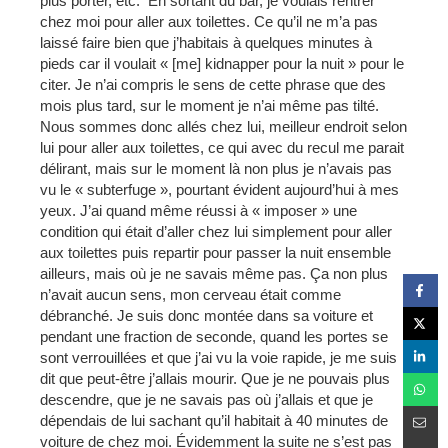
plus porter, etc. En sortant du bar, je voulais rentrer
chez moi pour aller aux toilettes. Ce qu’il ne m’a pas
laissé faire bien que j’habitais à quelques minutes à
pieds car il voulait « [me] kidnapper pour la nuit » pour le
citer. Je n’ai compris le sens de cette phrase que des
mois plus tard, sur le moment je n’ai même pas tilté.
Nous sommes donc allés chez lui, meilleur endroit selon
lui pour aller aux toilettes, ce qui avec du recul me parait
délirant, mais sur le moment là non plus je n’avais pas
vu le « subterfuge », pourtant évident aujourd’hui à mes
yeux. J’ai quand même réussi à « imposer » une
condition qui était d’aller chez lui simplement pour aller
aux toilettes puis repartir pour passer la nuit ensemble
ailleurs, mais où je ne savais même pas. Ça non plus
n’avait aucun sens, mon cerveau était comme
débranché. Je suis donc montée dans sa voiture et
pendant une fraction de seconde, quand les portes se
sont verrouillées et que j’ai vu la voie rapide, je me suis
dit que peut-être j’allais mourir. Que je ne pouvais plus
descendre, que je ne savais pas où j’allais et que je
dépendais de lui sachant qu’il habitait à 40 minutes de
voiture de chez moi. Évidemment la suite ne s’est pas